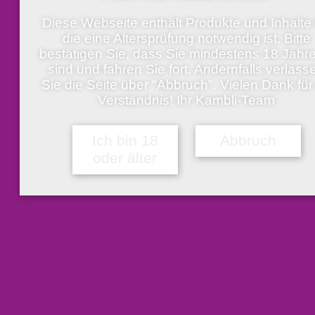
Diese Webseite enthält Produkte und Inhalte 
die eine Altersprüfung notwendig ist. Bitte
bestätigen Sie, dass Sie mindestens 18 Jahre
sind und fahren Sie fort. Andernfalls verlass
Sie die Seite über "Abbruch". Vielen Dank für 
Verständnis! Ihr Kambli-Team
Ich bin 18
Abbruch
oder älter