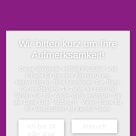
inkl. 19 % MwSt.
zzgl.
Versand
Lieferzeit:
sofort versandfertig, Lieferfrist 1-5 Werktage
Rückenschild.
Mehr anzeigen
Weniger anzeigen
Wir bitten kurz um Ihre
Bitte beachten Sie die Mindest-Bestellmenge von
1
Stück.
Aufmerksamkeit!
Vorrätig
Diese Webseite enthält Produkte und
Inhalte für die eine Altersprüfung
Ordnerrückenschilder - schmal/lang, sk, weiß, 100 Stück Menge
notwendig ist. Bitte bestätigen Sie, dass
Sie mindestens 18 Jahre alt sind und
In den Warenkorb
fahren Sie fort. Andernfalls verlassen Sie
die Seite über "Abbruch". Vielen Dank für
Ihr Verständnis! Ihr Kambli-Team
Artikelnummer:
204772000
Produktbeschreibung
Weitere Produktinformationen
Ich bin 18
Abbruch
Herstellerinformation & Produktsicherheit
Produktbeschreibung
oder älter